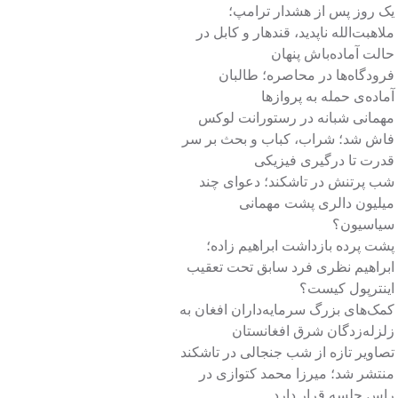
یک روز پس از هشدار ترامپ؛
ملاهبت‌الله ناپدید، قندهار و کابل در
حالت آماده‌باش پنهان
فرودگاه‌ها در محاصره؛ طالبان
آماده‌ی حمله به پروازها
مهمانی شبانه در رستورانت لوکس
فاش شد؛ شراب، کباب و بحث بر سر
قدرت تا درگیری فیزیکی
شب پرتنش در تاشکند؛ دعوای چند
میلیون دالری پشت مهمانی
سیاسیون؟
پشت پرده بازداشت ابراهیم زاده؛
ابراهیم نظری فرد سابق تحت تعقیب
اینترپول کیست؟
کمک‌های بزرگ سرمایه‌داران افغان به
زلزله‌زدگان شرق افغانستان
تصاویر تازه از شب جنجالی در تاشکند
منتشر شد؛ میرزا محمد کتوازی در
راس جلسه قرار دارد