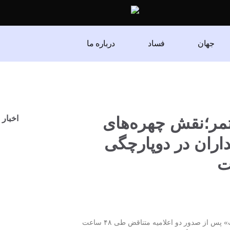
جهان
فساد
درباره ما
اتمر؛نقش چهره‌های
اخبار 
اران در دوپارچگی
ت
اختلافات درونی «حرکت ملی صلح و عدالت» پس از صدور دو اعلامیه متناقض طی ۴۸ ساعت