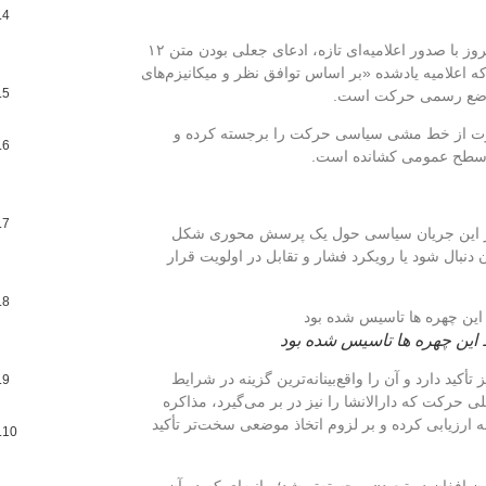
دارالانشای «حرکت ملی صلح و عدالت» امروز با صدور اعلامیه‌ای تازه، ادعای جعلی بودن متن ۱۲
که اعلامیه یادشده «بر اساس توافق نظر و میکانیزم‌های
 موضع رسمی حرکت است.
 متفاوت از خط مشی سیاسی حرکت را برجسته کرده و
به سطح عمومی کشانده است.
ر این جریان سیاسی حول یک پرسش محوری شکل
 دنبال شود یا رویکرد فشار و تقابل در اولویت قرار
ین چهره ها تاسیس شده بود
أکید دارد و آن را واقع‌بینانه‌ترین گزینه در شرایط
ی حرکت که دارالانشا را نیز در بر می‌گیرد، مذاکره
تیجه ارزیابی کرده و بر لزوم اتخاذ موضعی سخت‌تر تأکید
فغان در تبعید» برجسته‌تر شد؛ بیانیه‌ای که در آن بر