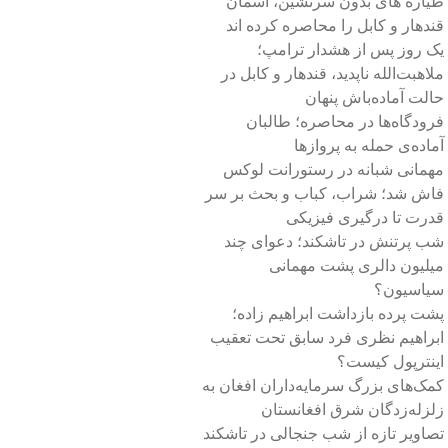
طیاره های بدون سرنشین، آسمان
قندهار و کابل را محاصره کرده اند
یک روز پس از هشدار ترامپ؛
ملاهبت‌الله ناپدید، قندهار و کابل در
حالت آماده‌باش پنهان
فرودگاه‌ها در محاصره؛ طالبان
آماده‌ی حمله به پروازها
مهمانی شبانه در رستورانت لوکس
فاش شد؛ شراب، کباب و بحث بر سر
قدرت تا درگیری فیزیکی
شب پرتنش در تاشکند؛ دعوای چند
میلیون دالری پشت مهمانی
سیاسیون؟
پشت پرده بازداشت ابراهیم زاده؛
ابراهیم نظری فرد سابق تحت تعقیب
اینترپول کیست؟
کمک‌های بزرگ سرمایه‌داران افغان به
زلزله‌زدگان شرق افغانستان
تصاویر تازه از شب جنجالی در تاشکند