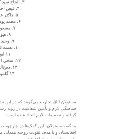
۳. الحاج سید کریم هاشمی – ۵٬۰۰۰ دالر
۴. فیض احمد خوافی – ۵٬۰۰۰ دالر
۵. داکتر عزیز احمد – ۵٬۰۰۰ دالر
۶. محمد یوسف مهمند – ۲٬۰۰۰ دالر
۷. مسعود راحت – ۲٬۰۰۰ دالر
۸. هیواد باز – ۲٬۰۰۰ دالر
۹. وحید عزیزی – ۲٬۰۰۰ دالر
۱۰. نعمت‌الله انصاری – ۲٬۰۰۰ دالر
۱۱.ابو عبید – ۲٬۰۰۰ دالر
۱۲. سخی احمد نورزاد – ۱٬۰۰۰ دالر
۱۳. ذبیح‌الله صمیم – ۱٬۰۰۰ دالر
۱۴ گلمیر امینی – ۱٬۰۰۰ دالر
مسئولان اتاق تجارت می‌گویند که در این ن
هماهنگی لازم و تأمین شفافیت در روند رس
گرفته و تصمیمات لازم اتخاذ شده است.
به گفته مسئولان، این کمک‌ها در چارچوب بر
افغانستان و با هدف تقویت روحیه همدلی میان
ماه رمضان توزیع خواهد شد.