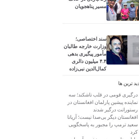
مسیر پناهجویان
سند اختصاصی؛
وزارت خارجه طالبان
مأمور پیگیری بدهی
۴.۴ میلیون دالری
کمال‌الدین نبی‌زاده
شد
دید ترین ها
درگیری قومی در قلب تاشکند؛ سه
نماینده پیشین پارلمان افغانستان در
رستورانت درگیر شدند
افغانستان دیگر بی‌صدا نیست؛ آریانا
سعید ترمپ را مجبور به پاسخگویی
کرد