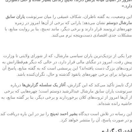
د
.»
 وضعیت، به گفته ناظران، شکاف عمیقی را میان سرنوشت
یاران سابق
شال دوستم
نشان می‌دهد؛ یارانی که برخی از آن‌ها امروز در زمره
ه‌های ثروتمند قرار دارند و برخی دیگر، مانند ته‌ینج، بنا بر روایت منابع، با
لات جدی اقتصادی دست‌وپنجه نرم می‌کنند.
 یکی از نزدیک‌ترین یاران سیاسی مارشال، که از شورای ولایتی تا وزارت
 رفت، امروز در تنگنای مالی قرار دارد، در حالی که دیگر هم‌قطارانش به
ت‌های بزرگ دست یافته‌اند؟ این پرسشی است که به گفته منابع، پاسخ آن
تواند برای برخی چهره‌های بانفوذ گذشته و حال، نگران‌کننده باشد.
 تایمز تأکید می‌کند که این گزارش،
آغاز یک سلسله گزارش‌ها
درباره
وشت یاران سابق مارشال عبدالرشید دوستم است؛ چهره‌هایی که برخی
آن‌ها امروز از ثروت‌های کلان برخوردارند و برخی دیگر، بنا بر گفته منابع، به
یه رانده شده‌اند.
 رسانه در تلاش است دیدگاه
بشیر احمد ته‌ینج
را نیز در این باره دریافت کند
ر صورت پاسخ، آن را منتشر خواهد کرد.
تراک گزاری