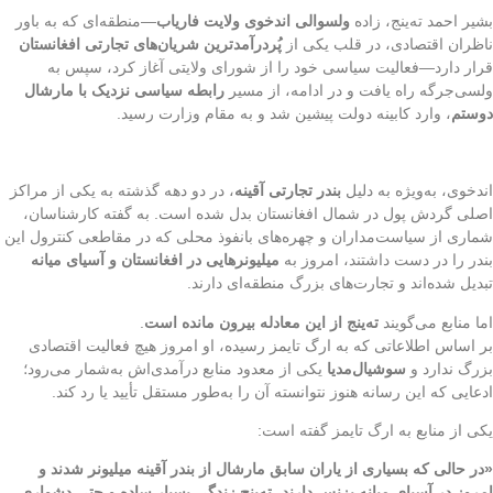
ر احمد ته‌ینج، زاده
ولسوالی اندخوی ولایت فاریاب
—منطقه‌ای که به باور
ران اقتصادی، در قلب یکی از
پُردرآمدترین شریان‌های تجارتی افغانستان
ر دارد—فعالیت سیاسی خود را از شورای ولایتی آغاز کرد، سپس به
ی‌جرگه راه یافت و در ادامه، از مسیر
رابطه سیاسی نزدیک با مارشال
ستم
، وارد کابینه دولت پیشین شد و به مقام وزارت رسید.
خوی، به‌ویژه به دلیل
بندر تجارتی آقینه
، در دو دهه گذشته به یکی از مراکز
ی گردش پول در شمال افغانستان بدل شده است. به گفته کارشناسان،
ری از سیاست‌مداران و چهره‌های بانفوذ محلی که در مقاطعی کنترول این
ر را در دست داشتند، امروز به
میلیونرهایی در افغانستان و آسیای میانه
یل شده‌اند و تجارت‌های بزرگ منطقه‌ای دارند.
 منابع می‌گویند
ته‌ینج از این معادله بیرون مانده است
.
اساس اطلاعاتی که به ارگ تایمز رسیده، او امروز هیچ فعالیت اقتصادی
گ ندارد و
سوشیال‌مدیا
یکی از معدود منابع درآمدی‌اش به‌شمار می‌رود؛
ایی که این رسانه هنوز نتوانسته آن را به‌طور مستقل تأیید یا رد کند.
 از منابع به ارگ تایمز گفته است:
 حالی که بسیاری از یاران سابق مارشال از بندر آقینه میلیونر شدند و
وز در آسیای میانه بزنس دارند، ته‌ینج زندگی بسیار ساده و حتی دشواری