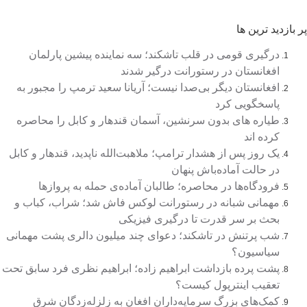
بازدید ترین ها
درگیری قومی در قلب تاشکند؛ سه نماینده پیشین پارلمان
افغانستان در رستورانت درگیر شدند
افغانستان دیگر بی‌صدا نیست؛ آریانا سعید ترمپ را مجبور به
پاسخگویی کرد
طیاره های بدون سرنشین، آسمان قندهار و کابل را محاصره
کرده اند
یک روز پس از هشدار ترامپ؛ ملاهبت‌الله ناپدید، قندهار و کابل
در حالت آماده‌باش پنهان
فرودگاه‌ها در محاصره؛ طالبان آماده‌ی حمله به پروازها
مهمانی شبانه در رستورانت لوکس فاش شد؛ شراب، کباب و
بحث بر سر قدرت تا درگیری فیزیکی
شب پرتنش در تاشکند؛ دعوای چند میلیون دالری پشت مهمانی
سیاسیون؟
پشت پرده بازداشت ابراهیم زاده؛ ابراهیم نظری فرد سابق تحت
تعقیب اینترپول کیست؟
کمک‌های بزرگ سرمایه‌داران افغان به زلزله‌زدگان شرق