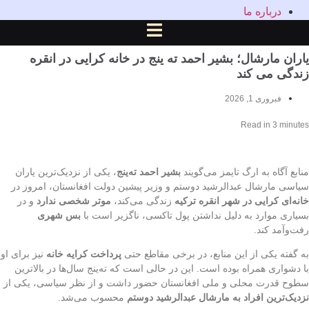
درباره ما
ران مارشال؛ بشیر احمد ته ینج در خانه کرایی در انقره
دگی می کند
فبروری 1, 2026
Read in
3
minu
بع آگاه به ارگ تایمز می‌گویند
بشیر احمد ته‌ینج
، یکی از نزدیک‌ترین یاران
سی مارشال عبدالرشید دوستم و وزیر پیشین دولت افغانستان، امروز در
ه‌ای کرایی در شهر انقره ترکیه
زندگی می‌کند،
موتر شخصی ندارد
و در
اری موارد به دلیل نداشتن پول تاکسی، ناگزیر است با
بس شهری
‌وآمد کند.
گفته یکی از این منابع، در برخی مقاطع حتی
پرداخت کرایه خانه
نیز برای او
دشواری همراه بوده است. این در حالی است که ته‌ینج سال‌ها در بالاترین
ح قدرت محلی و ملی افغانستان حضور داشت و از نظر سیاسی، یکی از
یک‌ترین افراد به مارشال عبدالرشید دوستم
محسوب می‌شد.