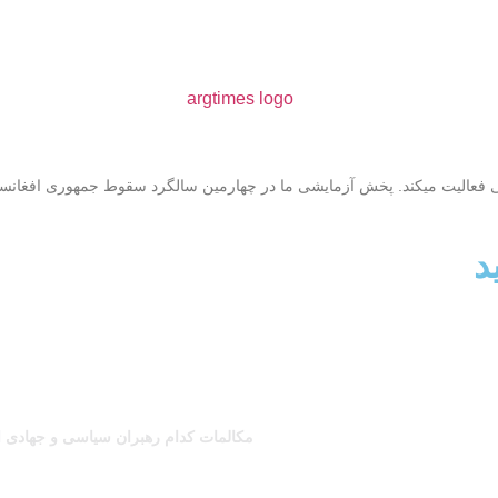
ی فعالیت میکند. پخش آزمایشی ما در چهارمین سالگرد سقوط جمهوری افغانست
د
مکالمات کدام رهبران سیاسی و جهادی ا