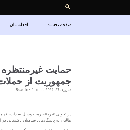
صفحه نخست
افغانستان
حمایت غیرمنتظره ی
جمهوریت از حملات 
فبروری 27, 2026
minute
< 1
Read in
در تحولی غیرمنتظره، خوشال سادات، فرمان
طالبان به پاسگاه‌های نظامیان پاکستانی در