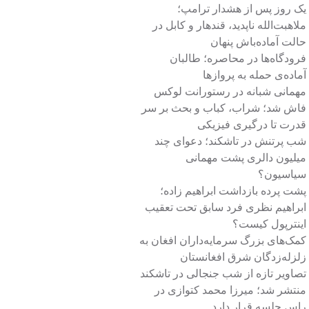
یک روز پس از هشدار ترامپ؛
ملاهبت‌الله ناپدید، قندهار و کابل در
حالت آماده‌باش پنهان
فرودگاه‌ها در محاصره؛ طالبان
آماده‌ی حمله به پروازها
مهمانی شبانه در رستورانت لوکس
فاش شد؛ شراب، کباب و بحث بر سر
قدرت تا درگیری فیزیکی
شب پرتنش در تاشکند؛ دعوای چند
میلیون دالری پشت مهمانی
سیاسیون؟
پشت پرده بازداشت ابراهیم زاده؛
ابراهیم نظری فرد سابق تحت تعقیب
اینترپول کیست؟
کمک‌های بزرگ سرمایه‌داران افغان به
زلزله‌زدگان شرق افغانستان
تصاویر تازه از شب جنجالی در تاشکند
منتشر شد؛ میرزا محمد کتوازی در
راس جلسه قرار دارد