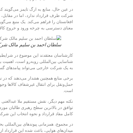
در عین حال، منابع به ارگ تایمز می‌گویند 
شرکت طرف قرارداد ندارد، اما در مقابل، 
افغانستان را فراهم می‌کند. یک منبع می‌گوی
معنای دسترسی به چرخه ورود و خروج کالا
سلطان احمد بن سلیم مالک شرک
کارشناسان معتقدند این موضوع در شرایطی 
شناسایی بین‌المللی روبه‌رو است، اهمیت بی
به یک شرکت خارجی می‌تواند پیامدهای گست
برخی منابع همچنین هشدار می‌دهند که در ن
حمل‌ونقل برای انتقال غیرشفاف کالاها وجود
است.
نکته مهم دیگر، نقش مستقیم ملا عبدالغنی 
توافق در بالاترین سطح رهبری طالبان مورد ت
کامل مفاد قرارداد و نحوه انتخاب این ش
در مجموع، همزمانی پیوندهای بین‌المللی بح
میدان‌های هوایی، باعث شده این قرارداد ا